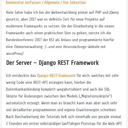
Kommentar verfassen
/
Allgemein
/ Von
Sebastian
Viele Jahre habe ich bei der Webentwicklung primär auf PHP und jQuery
gesetzt, aber 2017 war es definitiv Zeit für neue Projekte auf
modernere Frameworks zu setzen. Um der Einarbeitung in die neuen
Frameworks auch einen praktischen Sinn zu geben, nutzte ich die
Bundeskonferenz 2017 der KSJ als Anlass und programmierte hierfür
eine Zimmerverwaltung.
(…und eine Veranstaltungs-Website mit
WordPress)
Der Server – Django REST Framework
Ich entdeckte das
Django-REST-Framework
für mich, welches mit sehr
wenig Code eine REST-API erzeugen kann, hierbei die
Datenbankanbindung komplett wegabstrahiert und auch die SQL-
Skripte für Änderungen zwischen den Models („Migrationsskripte“)
automatisch erzeugt. Wenn man es braucht kann man aber auch sehr
viel detaillierter programmieren und eigene Erweiterungen schreiben.
Nach Durcharbeitung der Tutorials ließ sich innerhalb von gerade einmal
2 Stunden ein erster vollständiger lauffähiger Prototyp für die Web-API