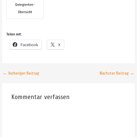
Delegierten-
Übersicht
Teilen mit:
Facebook
X
Post
←
Vorheriger Beitrag
Nächster Beitrag
→
navigation
Kommentar verfassen